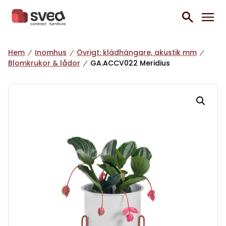
Hoppa till innehåll
Hem
Inomhus
Övrigt: klädhängare, akustik mm
Blomkrukor & lådor
GA.ACCV022 Meridius