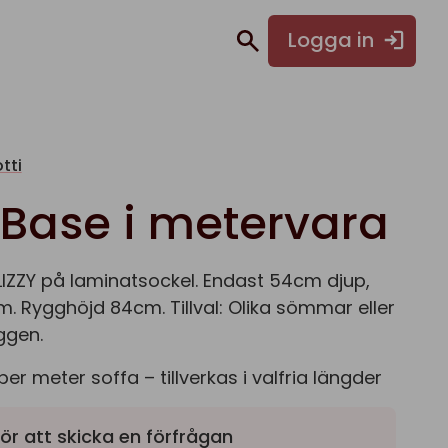
Logga in
tti
y Base i metervara
IZZY på laminatsockel. Endast 54cm djup,
m. Rygghöjd 84cm. Tillval: Olika sömmar eller
ggen.
per meter soffa – tillverkas i valfria längder
ör att skicka en förfrågan