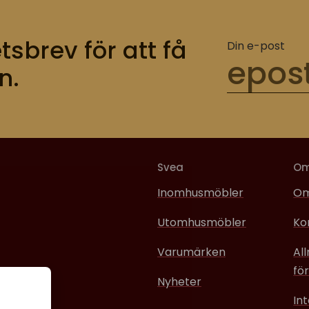
tsbrev för att få
Din e-post
n.
Svea
O
Inomhusmöbler
Om
Utomhusmöbler
Ko
Varumärken
Al
för
Nyheter
In