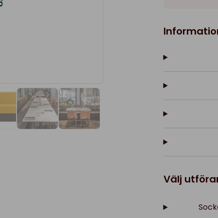
Informatio
Välj utför
Socke