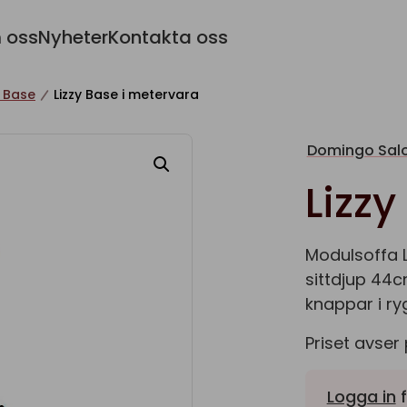
 oss
Nyheter
Kontakta oss
y Base
Lizzy Base i metervara
Domingo Salo
Lizz
Modulsoffa L
sittdjup 44c
knappar i ry
Priset avser 
Logga in
f