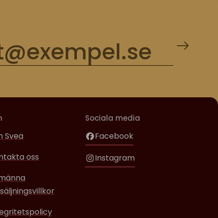
m
Sociala media
 Svea
Facebook
ntakta oss
Instagram
lmänna
säljningsvillkor
tegritetspolicy