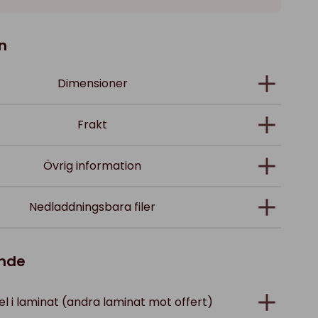
n
Dimensioner
Frakt
Övrig information
Nedladdningsbara filer
ande
l i laminat (andra laminat mot offert)