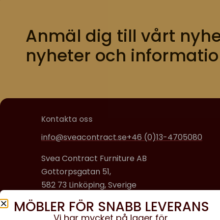
Anmäl dig till vårt nyhe
nyheter och informatio
Kontakta oss
info@sveacontract.se
+46 (0)13-4705080
Svea Contract Furniture AB
Gottorpsgatan 51,
582 73 Linköping, Sverige
MÖBLER FÖR SNABB LEVERANS
Organisationsnummer:
Vi har mycket på lager för