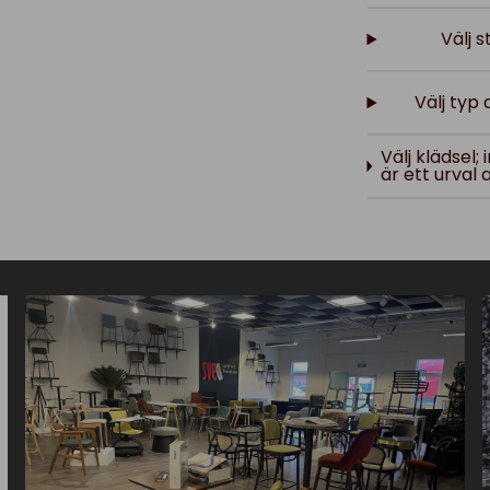
Välj 
Välj typ
Välj klädsel;
är ett urval a