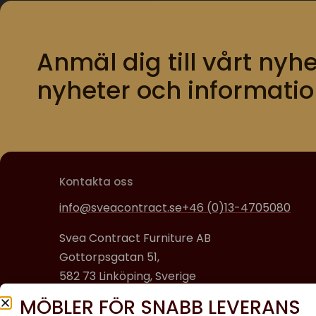
Anmäl dig till vårt nyhe
nyheter och informatio
Kontakta oss
info@sveacontract.se
+46 (0)13-4705080
Svea Contract Furniture AB
Gottorpsgatan 51,
582 73 Linköping, Sverige
MÖBLER FÖR SNABB LEVERANS
Organisationsnummer: