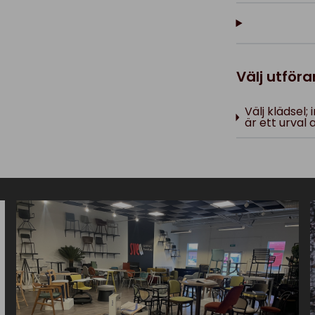
Välj utför
Välj klädsel;
är ett urval a