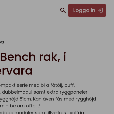
Logga in
tti
Bench rak, i
rvara
mpakt serie med bl a fåtölj, puff,
, dubbelmodul samt extra ryggpaneler.
rygghöjd 81cm. Kan även fås med rygghöjd
0cm – be om offert!
dade moduler som tillverkas i valfria