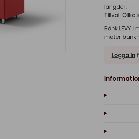
längder.
Tillval: Olik
Bänk LEVY i 
meter bänk – 
Logga in
f
Informatio