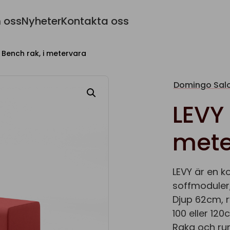
 oss
Nyheter
Kontakta oss
 Bench rak, i metervara
Domingo Salo
LEVY 
mete
LEVY är en ko
soffmoduler
Djup 62cm, 
100 eller 12
Raka och run