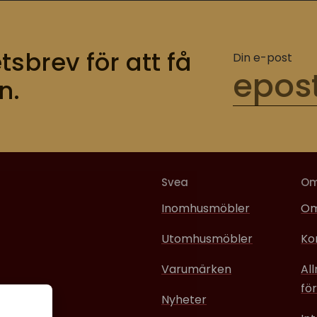
tsbrev för att få
Din e-post
n.
Svea
O
Inomhusmöbler
Om
Utomhusmöbler
Ko
Varumärken
Al
för
Nyheter