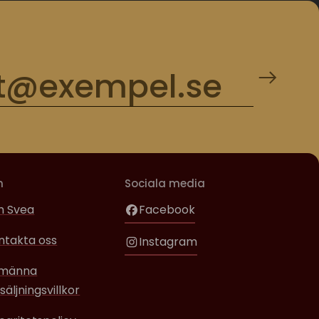
m
Sociala media
 Svea
Facebook
ntakta oss
Instagram
lmänna
säljningsvillkor