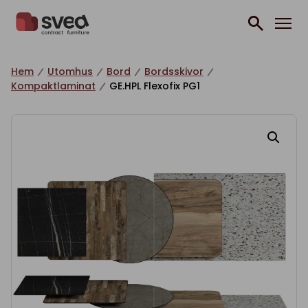
Hoppa till innehåll
Hem
Utomhus
Bord
Bordsskivor
Kompaktlaminat
GE.HPL Flexofix PG1