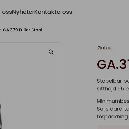
 oss
Nyheter
Kontakta oss
GA.379 Fuller Stool
Gaber
GA.37
Stapelbar b
sitthöjd 65 e
Minimumbestä
Säljs däreft
förpackning 