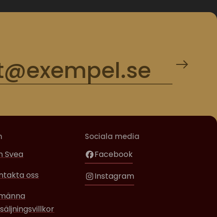
m
Sociala media
 Svea
Facebook
ntakta oss
Instagram
lmänna
säljningsvillkor