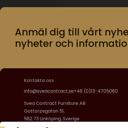
Anmäl dig till vårt nyhe
nyheter och informatio
Kontakta oss
info@sveacontract.se
+46 (0)13-4705080
Svea Contract Furniture AB
Gottorpsgatan 51,
582 73 Linköping, Sverige