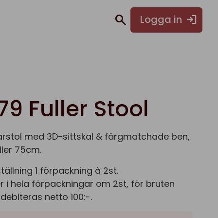
Logga in
9 Fuller Stool
arstol med 3D-sittskal & färgmatchade ben,
ller 75cm.
llning 1 förpackning à 2st.
er i hela förpackningar om 2st, för bruten
debiteras netto 100:-.