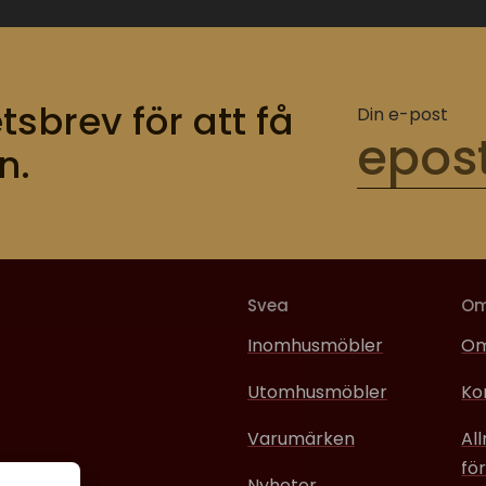
tsbrev för att få
Din e-post
n.
Svea
O
Inomhusmöbler
Om
Utomhusmöbler
Ko
Varumärken
Al
för
Nyheter