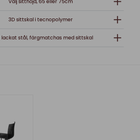
Välj sitthöjd, 65 eller 75cm
3D sittskal i tecnopolymer
i lackat stål, färgmatchas med sittskal