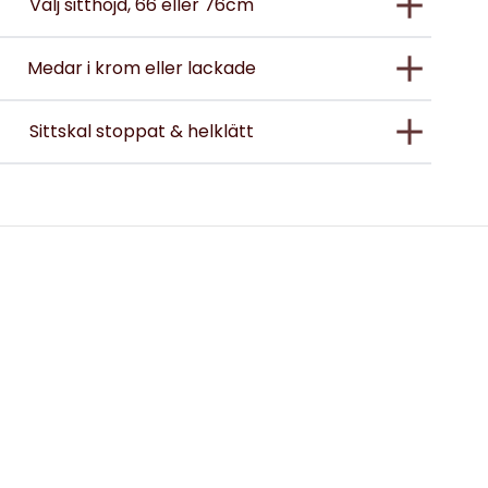
Välj sitthöjd, 66 eller 76cm
Medar i krom eller lackade
Sittskal stoppat & helklätt