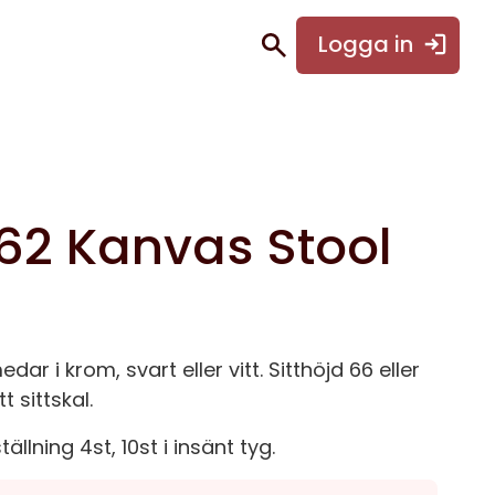
Logga in
62 Kanvas Stool
dar i krom, svart eller vitt. Sitthöjd 66 eller
t sittskal.
lning 4st, 10st i insänt tyg.