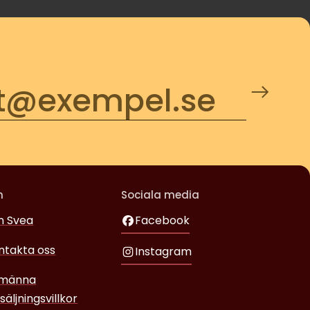
m
Sociala media
 Svea
Facebook
ntakta oss
Instagram
lmänna
säljningsvillkor