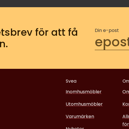
tsbrev för att få
Din e-post
n.
Svea
O
Inomhusmöbler
Om
Utomhusmöbler
Ko
Varumärken
Al
för
Nyheter