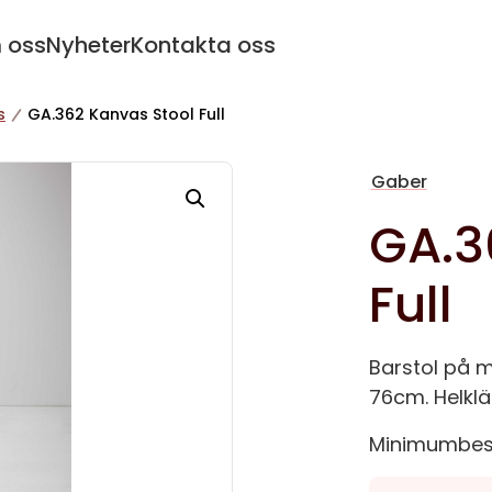
 oss
Nyheter
Kontakta oss
s
GA.362 Kanvas Stool Full
Gaber
GA.3
Full
Barstol på me
76cm. Helklät
Minimumbestäl