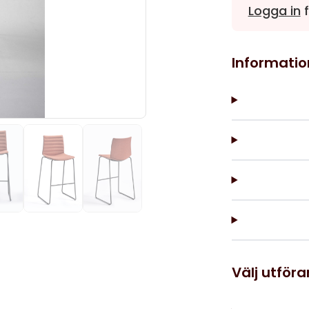
Logga in
f
Informatio
Välj utför