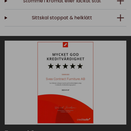
Stomme i kromat eller lackat stål.
Sittskal stoppat & helklätt