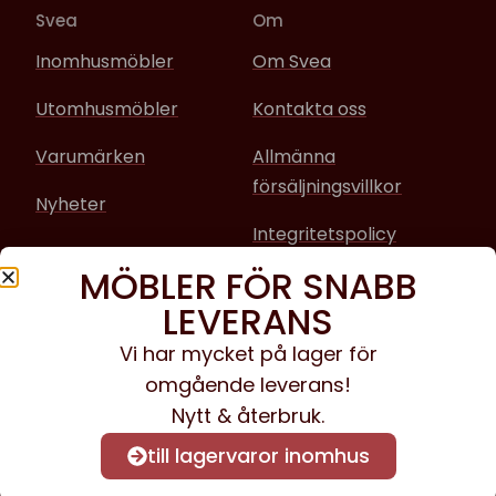
Svea
Om
Inomhusmöbler
Om Svea
Utomhusmöbler
Kontakta oss
Varumärken
Allmänna
försäljningsvillkor
Nyheter
Integritetspolicy
MÖBLER FÖR SNABB
Sociala media
LEVERANS
Facebook
Vi har mycket på lager för
omgående leverans!
Instagram
Nytt & återbruk.
till lagervaror inomhus