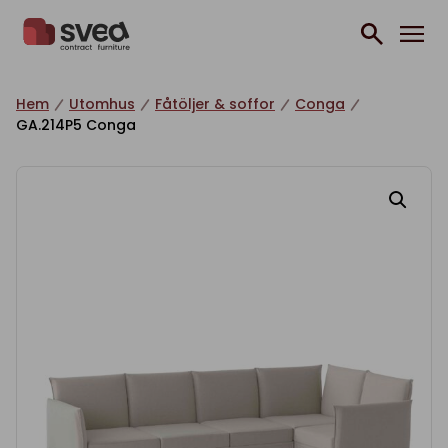
Hoppa till innehåll
Hem
Utomhus
Fåtöljer & soffor
Conga
GA.214P5 Conga