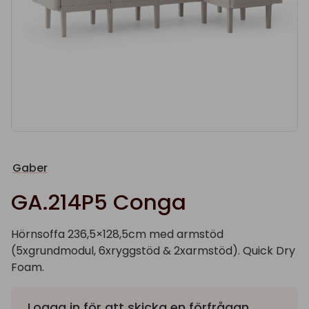
Gaber
GA.214P5 Conga
Hörnsoffa 236,5×128,5cm med armstöd
(5xgrundmodul, 6xryggstöd & 2xarmstöd). Quick Dry
Foam.
Logga in
för att skicka en förfrågan