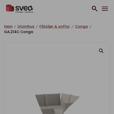
Hoppa till innehåll
Hem
Utomhus
Fåtöljer & soffor
Conga
GA.214C Conga