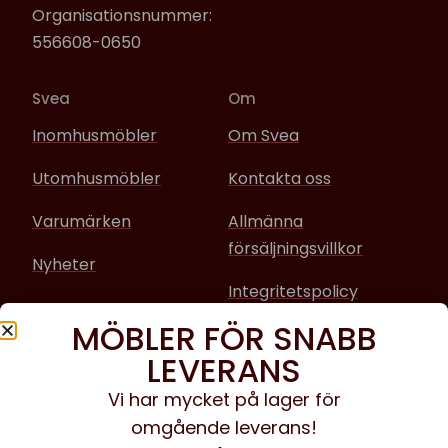
Organisationsnummer:
556608-0650
Svea
Om
Inomhusmöbler
Om Svea
Utomhusmöbler
Kontakta oss
Varumärken
Allmänna
försäljningsvillkor
Nyheter
Integritetspolicy
MÖBLER FÖR SNABB
Sociala media
LEVERANS
Facebook
Vi har mycket på lager för
omgående leverans!
Instagram