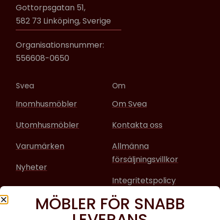
Gottorpsgatan 51,
582 73 Linköping, Sverige
Organisationsnummer:
556608-0650
Svea
Om
Inomhusmöbler
Om Svea
Utomhusmöbler
Kontakta oss
Varumärken
Allmänna
försäljningsvillkor
Nyheter
Integritetspolicy
MÖBLER FÖR SNABB
Sociala media
LEVERANS