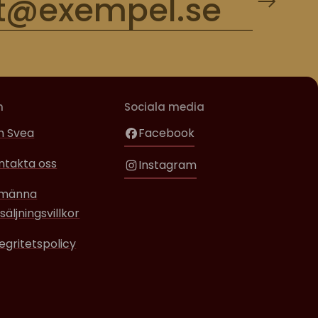
m
Sociala media
 Svea
Facebook
ntakta oss
Instagram
lmänna
säljningsvillkor
tegritetspolicy