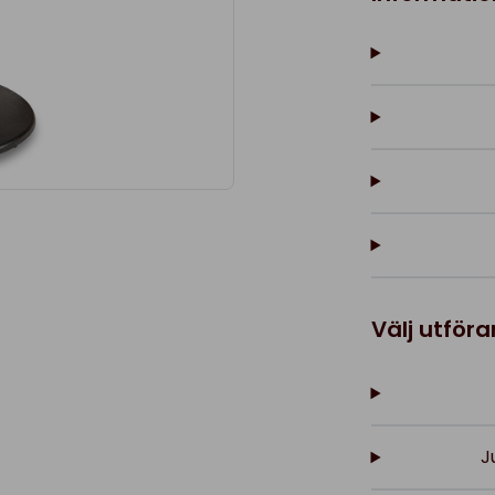
Välj utför
J