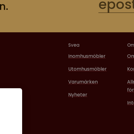
n.
Svea
O
Inomhusmöbler
Om
Utomhusmöbler
Ko
Varumärken
Al
för
Nyheter
In