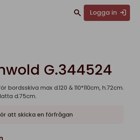
Logga in
hwold G.344524
för bordsskiva max d.120 & 110*110cm, h.72cm.
latta d.75cm.
ör att skicka en förfrågan
n