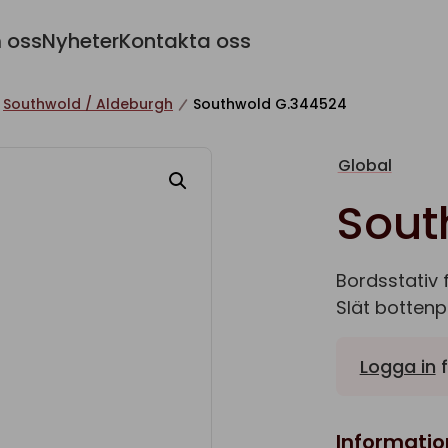
 oss
Nyheter
Kontakta oss
Southwold / Aldeburgh
Southwold G.344524
Global
Sout
Bordsstativ 
Slät bottenp
Logga in
f
Informatio