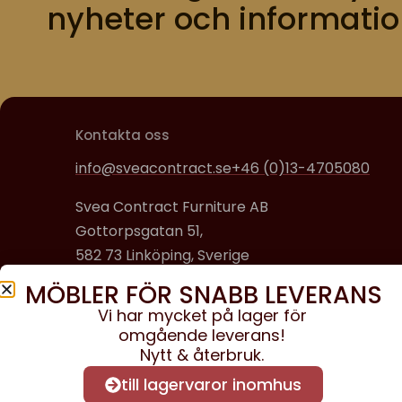
nyheter och informatio
Kontakta oss
info@sveacontract.se
+46 (0)13-4705080
Svea Contract Furniture AB
Gottorpsgatan 51,
582 73 Linköping, Sverige
MÖBLER FÖR SNABB LEVERANS
Organisationsnummer:
Vi har mycket på lager för
556608-0650
omgående leverans!
Nytt & återbruk.
till lagervaror inomhus