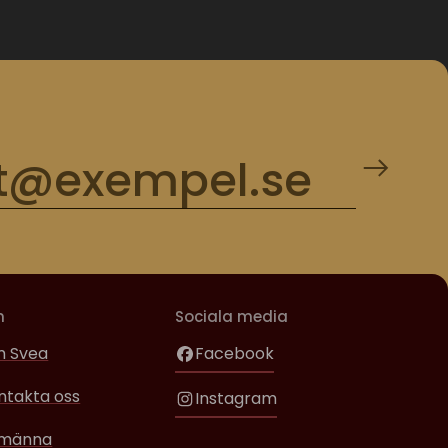
m
Sociala media
 Svea
Facebook
ntakta oss
Instagram
lmänna