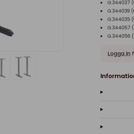
G.344037 (
G.344039 (
G.344035 (
G.344057 (
G.344056 (
Logga in
f
Informatio