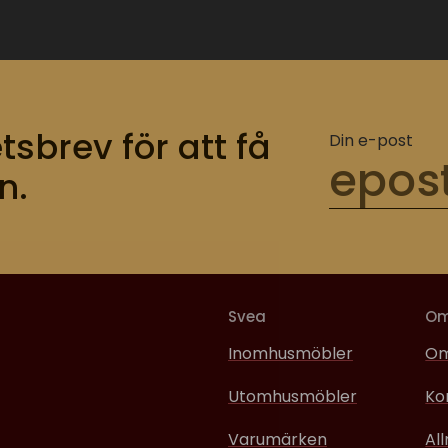
tsbrev för att få
Din e-post
n.
Svea
O
Inomhusmöbler
Om
Utomhusmöbler
Ko
Varumärken
Al