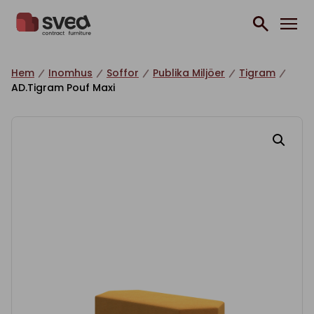
Hoppa till innehåll
Hem
Inomhus
Soffor
Publika Miljöer
Tigram
AD.Tigram Pouf Maxi