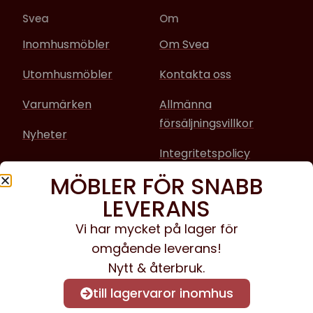
Svea
Om
Inomhusmöbler
Om Svea
Utomhusmöbler
Kontakta oss
Varumärken
Allmänna
försäljningsvillkor
Nyheter
Integritetspolicy
MÖBLER FÖR SNABB
Sociala media
LEVERANS
Facebook
Vi har mycket på lager för
omgående leverans!
Instagram
Nytt & återbruk.
till lagervaror inomhus