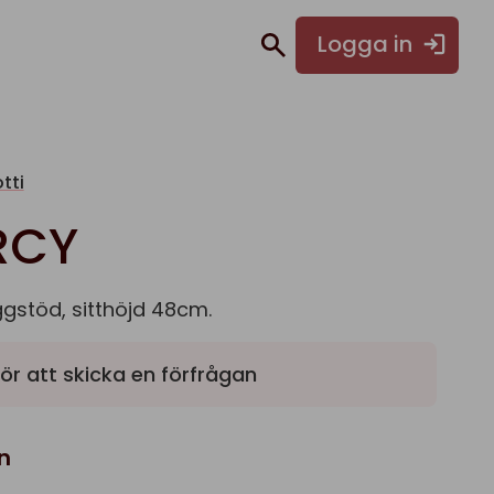
Logga in
tti
RCY
gstöd, sitthöjd 48cm.
ör att skicka en förfrågan
n