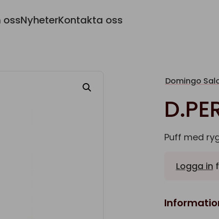
 oss
Nyheter
Kontakta oss
Domingo Salo
D.PE
Puff med ryg
Logga in
f
Informatio