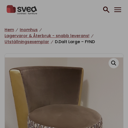
Hoppa till innehåll
Hem
Inomhus
Lagervaror & Återbruk - snabb leverans!
Utställningsexemplar
D.Dalt Large – FYND