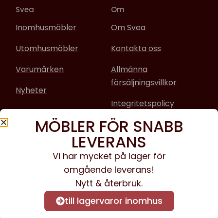
Svea
Om
Inomhusmöbler
Om Svea
Utomhusmöbler
Kontakta oss
Varumärken
Allmänna
försäljningsvillkor
Nyheter
Integritetspolicy
MÖBLER FÖR SNABB
Sociala media
LEVERANS
Facebook
Vi har mycket på lager för
omgående leverans!
Instagram
Nytt & återbruk.
till lagervaror inomhus