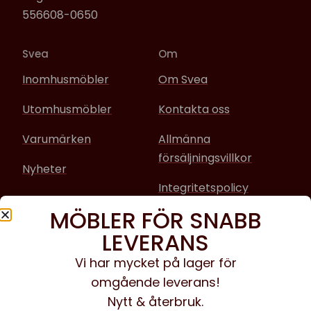
556608-0650
Svea
Om
Inomhusmöbler
Om Svea
Utomhusmöbler
Kontakta oss
Varumärken
Allmänna
försäljningsvillkor
Nyheter
Integritetspolicy
MÖBLER FÖR SNABB
Sociala media
LEVERANS
Facebook
Vi har mycket på lager för
omgående leverans!
Instagram
Nytt & återbruk.