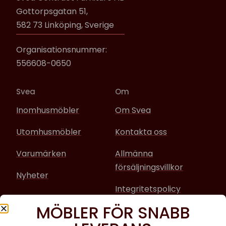
Gottorpsgatan 51,
582 73 Linköping, Sverige
Organisationsnummer:
556608-0650
Svea
Om
Inomhusmöbler
Om Svea
Utomhusmöbler
Kontakta oss
Varumärken
Allmänna
försäljningsvillkor
Nyheter
Integritetspolicy
MÖBLER FÖR SNABB
Sociala media