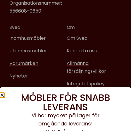
Organisationsnummer:
556608-0650
Svea
Om
Inomhusmöbler
Om Svea
Utomhusmöbler
Kontakta oss
Varumärken
Allmänna
försäljningsvillkor
Nyheter
Integritetspolicy
MÖBLER FÖR SNABB
Sociala media
LEVERANS
Facebook
Vi har mycket på lager för
omgående leverans!
Instagram