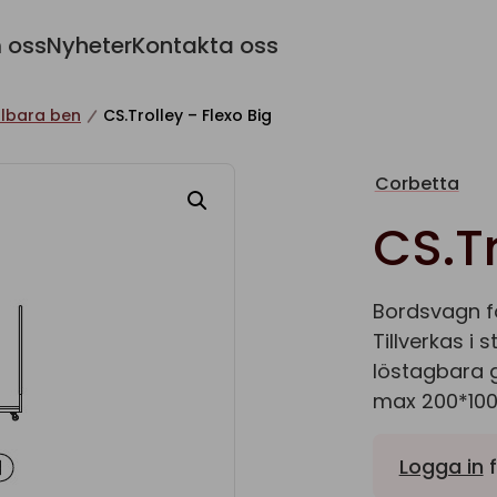
 oss
Nyheter
Kontakta oss
llbara ben
CS.Trolley – Flexo Big
Corbetta
CS.Tr
Bordsvagn fö
Tillverkas i
löstagbara g
max 200*10
Logga in
f