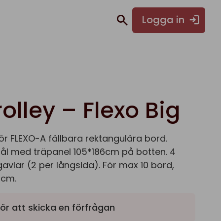
Logga in
olley – Flexo Big
r FLEXO-A fällbara rektangulära bord.
 stål med träpanel 105*186cm på botten. 4
avlar (2 per långsida). För max 10 bord,
0cm.
ör att skicka en förfrågan