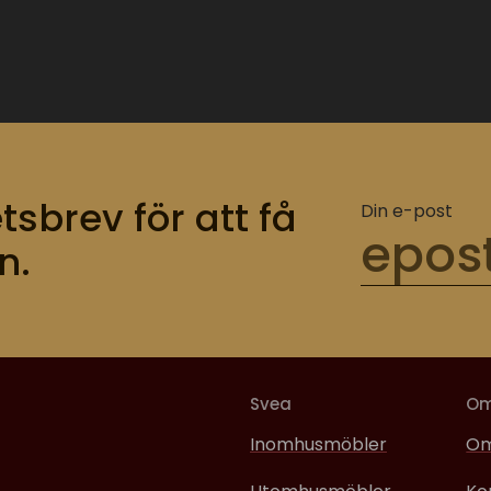
tsbrev för att få
Din e-post
n.
Svea
O
Inomhusmöbler
Om