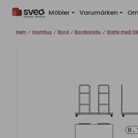
Hoppa till innehåll
Möbler
Varumärken
Om
Hem
Inomhus
Bord
Bordsstativ
Stativ med fä