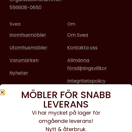
556608-0650
Svea
Om
Inomhusmöbler
Om Svea
Utomhusmöbler
Kontakta oss
Varumärken
Allmänna
försäljningsvillkor
Nyheter
Integritetspolicy
MÖBLER FÖR SNABB
Sociala media
LEVERANS
Facebook
Vi har mycket på lager för
omgående leverans!
Instagram
Nytt & återbruk.