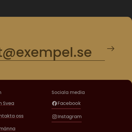
m
Sociala media
 Svea
Facebook
ntakta oss
Instagram
lmänna