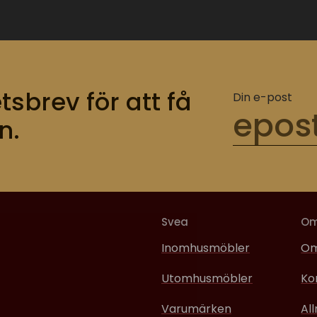
tsbrev för att få
Din e-post
n.
Svea
O
Inomhusmöbler
Om
Utomhusmöbler
Ko
Varumärken
Al