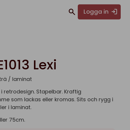
Logga in
1013 Lexi
 trä / laminat
 i retrodesign. Stapelbar. Kraftig
me som lackas eller kromas. Sits och rygg i
ler i laminat.
ller 75cm.