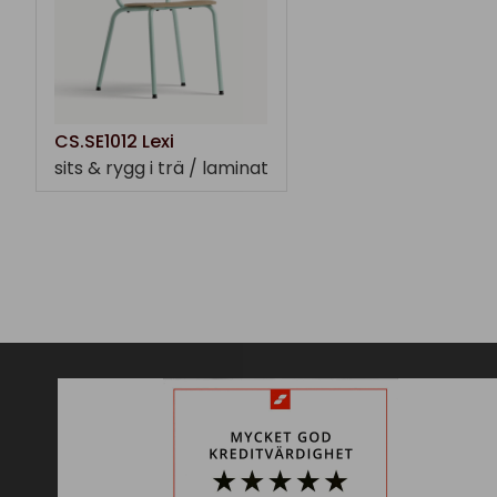
CS.SE1012 Lexi
sits & rygg i trä / laminat