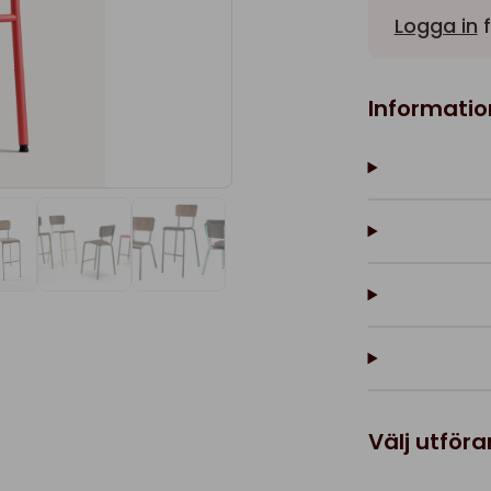
Logga in
f
Informatio
Välj utför