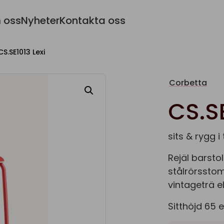
 oss
Nyheter
Kontakta oss
CS.SE1013 Lexi
Corbetta
CS.SE
sits & rygg i
Rejäl barstol
stålrörsstom
vintageträ el
Sitthöjd 65 e