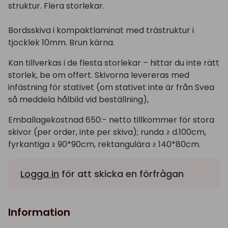
struktur. Flera storlekar.
Bordsskiva i kompaktlaminat med trästruktur i
tjocklek 10mm. Brun kärna.
Kan tillverkas i de flesta storlekar – hittar du inte rätt
storlek, be om offert. Skivorna levereras med
infästning för stativet (om stativet inte är från Svea
så meddela hålbild vid beställning),
Emballagekostnad 650:- netto tillkommer för stora
skivor (per order, inte per skiva); runda ≥ d.100cm,
fyrkantiga ≥ 90*90cm, rektangulära ≥ 140*80cm.
Logga in
för att skicka en förfrågan
Information