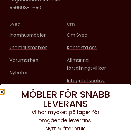
556608-0650
Svea
Om
Inomhusmöbler
Om Svea
Utomhusmöbler
Kontakta oss
Varumärken
Allmänna
försäljningsvillkor
Nyheter
Integritetspolicy
MÖBLER FÖR SNABB
Sociala media
LEVERANS
Facebook
Vi har mycket på lager för
omgående leverans!
Instagram
Nytt & återbruk.