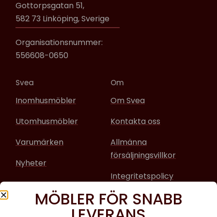
Gottorpsgatan 51,
582 73 Linköping, Sverige
Organisationsnummer:
556608-0650
Svea
Om
Inomhusmöbler
Om Svea
Utomhusmöbler
Kontakta oss
Varumärken
Allmänna
försäljningsvillkor
Nyheter
Integritetspolicy
MÖBLER FÖR SNABB
Sociala media
LEVERANS