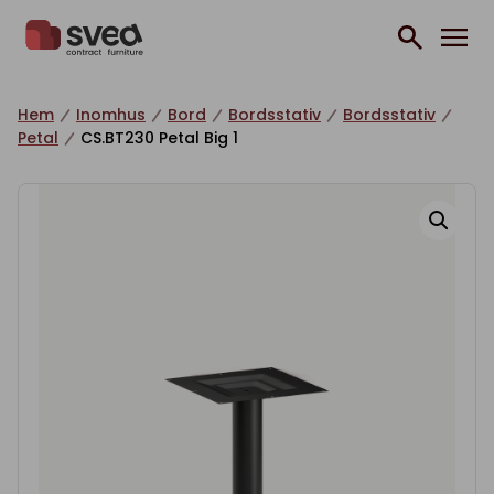
Hoppa till innehåll
Hem
Inomhus
Bord
Bordsstativ
Bordsstativ
Petal
CS.BT230 Petal Big 1