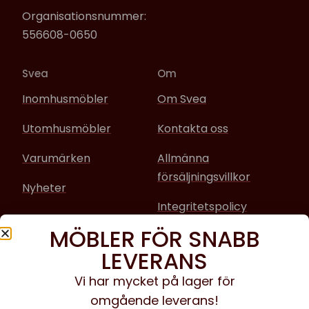
Organisationsnummer:
556608-0650
Svea
Om
Inomhusmöbler
Om Svea
Utomhusmöbler
Kontakta oss
Varumärken
Allmänna
försäljningsvillkor
Nyheter
Integritetspolicy
MÖBLER FÖR SNABB
Sociala media
LEVERANS
Facebook
Vi har mycket på lager för
omgående leverans!
Instagram