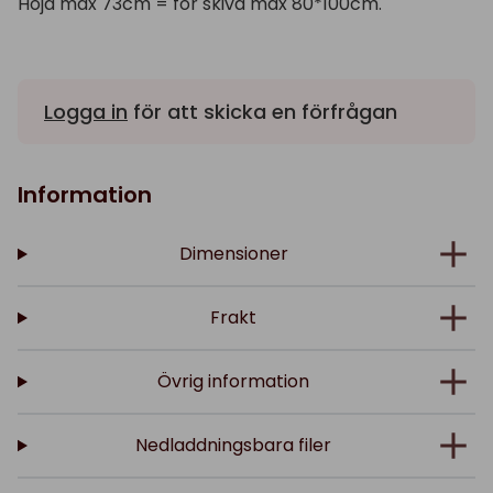
Höjd max 73cm = för skiva max 80*100cm.
Logga in
för att skicka en förfrågan
Information
Dimensioner
Frakt
Övrig information
Nedladdningsbara filer