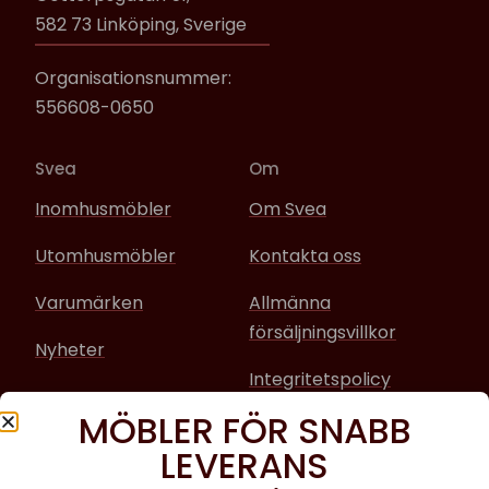
582 73 Linköping, Sverige
Organisationsnummer:
556608-0650
Svea
Om
Inomhusmöbler
Om Svea
Utomhusmöbler
Kontakta oss
Varumärken
Allmänna
försäljningsvillkor
Nyheter
Integritetspolicy
MÖBLER FÖR SNABB
Sociala media
LEVERANS
Facebook