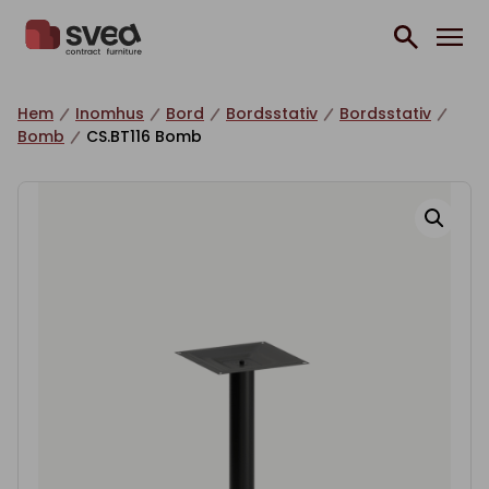
Hoppa till innehåll
Hem
Inomhus
Bord
Bordsstativ
Bordsstativ
Bomb
CS.BT116 Bomb