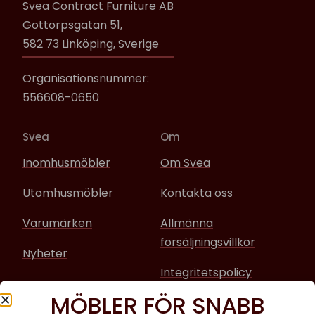
Svea Contract Furniture AB
Gottorpsgatan 51,
582 73 Linköping, Sverige
Organisationsnummer:
556608-0650
Svea
Om
Inomhusmöbler
Om Svea
Utomhusmöbler
Kontakta oss
Varumärken
Allmänna
försäljningsvillkor
Nyheter
Integritetspolicy
MÖBLER FÖR SNABB
Sociala media