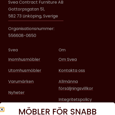
Svea Contract Furniture AB
Gottorpsgatan 51,
582 73 Linköping, Sverige
Organisationsnummer:
556608-0650
Svea
Om
Inomhusmöbler
Om Svea
Utomhusmöbler
Kontakta oss
Varumärken
Allmänna
försäljningsvillkor
Nyheter
Integritetspolicy
MÖBLER FÖR SNABB
Sociala media