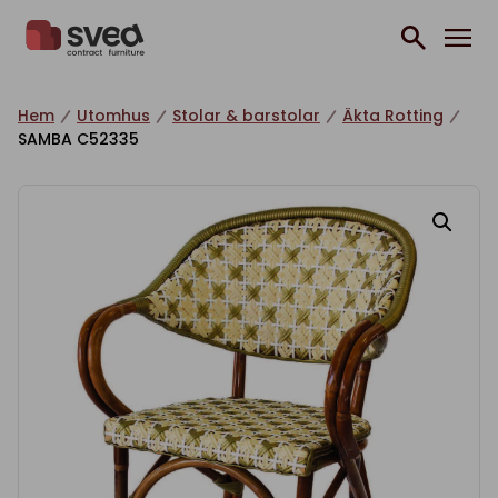
Hoppa till innehåll
Hem
Utomhus
Stolar & barstolar
Äkta Rotting
SAMBA C52335