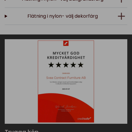
Flätning i nylon- välj dekorfärg