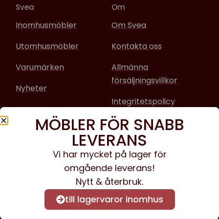
Svea
Om
Inomhusmöbler
Om Svea
Utomhusmöbler
Kontakta oss
Varumärken
Allmänna
försäljningsvillkor
Nyheter
Integritetspolicy
MÖBLER FÖR SNABB
Sociala media
LEVERANS
Facebook
Vi har mycket på lager för
omgående leverans!
Instagram
Nytt & återbruk.
till lagervaror inomhus