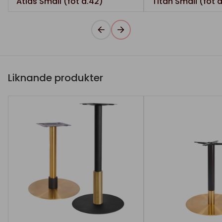
Atlas Small (fot d.42)
Titan Small (fot 
Liknande produkter