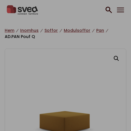
Hoppa till innehåll
Hem
Inomhus
Soffor
Modulsoffor
Pan
AD.PAN Pouf Q