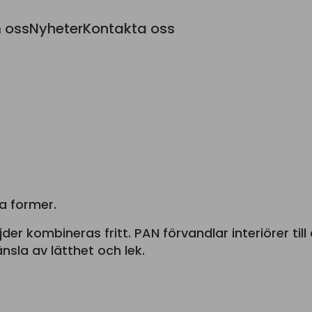
 oss
Nyheter
Kontakta oss
ka former.
jder kombineras fritt. PAN förvandlar interiörer til
nsla av lätthet och lek.