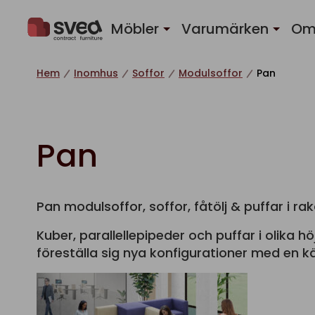
Hoppa till innehåll
Möbler
Varumärken
Om
Hem
Inomhus
Soffor
Modulsoffor
Pan
Pan
Pan modulsoffor, soffor, fåtölj & puffar i ra
Kuber, parallellepipeder och puffar i olika hö
föreställa sig nya konfigurationer med en kä