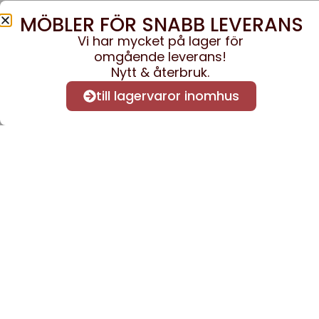
MÖBLER FÖR SNABB LEVERANS
Vi har mycket på lager för
omgående leverans!
Nytt & återbruk.
till lagervaror inomhus
Anmäl dig till vårt nyhe
nyheter och informatio
Kontakta oss