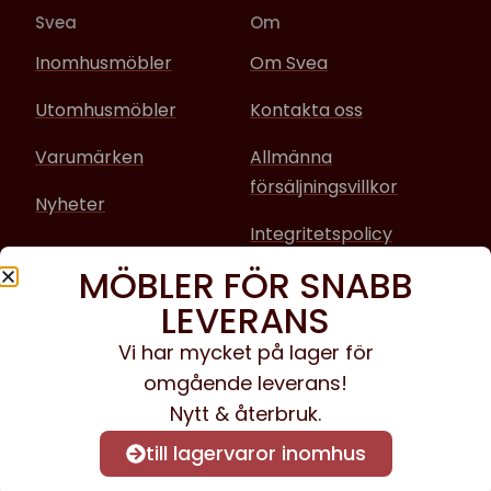
Svea
Om
Inomhusmöbler
Om Svea
Utomhusmöbler
Kontakta oss
Varumärken
Allmänna
försäljningsvillkor
Nyheter
Integritetspolicy
MÖBLER FÖR SNABB
Sociala media
LEVERANS
Facebook
Vi har mycket på lager för
omgående leverans!
Instagram
Nytt & återbruk.
till lagervaror inomhus