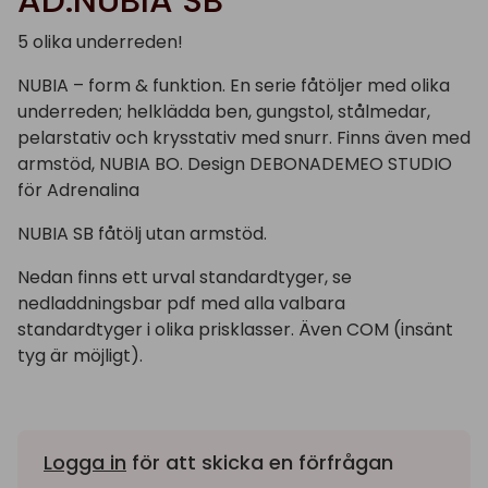
AD.NUBIA SB
5 olika underreden!
NUBIA – form & funktion. En serie fåtöljer med olika
underreden; helklädda ben, gungstol, stålmedar,
pelarstativ och krysstativ med snurr. Finns även med
armstöd, NUBIA BO.
Design DEBONADEMEO STUDIO
för Adrenalina
NUBIA SB fåtölj utan armstöd.
Nedan finns ett urval standardtyger, se
nedladdningsbar pdf med alla valbara
standardtyger i olika prisklasser. Även COM (insänt
tyg är möjligt).
Logga in
för att skicka en förfrågan