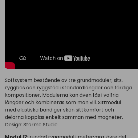
Soffsystem bestående av tre grundmoduler; sits,
ryggbas och ryggstöd i standardlängder och färdiga
kompositioner. Modulerna kan även fås i valfria
längder och kombineras som man vill. Sittmodul
med elastiska band ger skön sittkomfort och
delarna kopplas enkelt samman med magneter.
Design: Stormo Studio.
Modul I2:
rundad ryggmodul i metervara, övre del