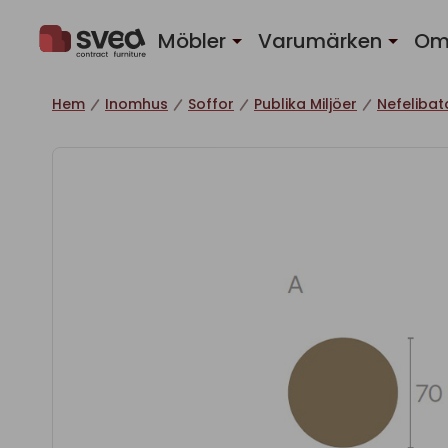
Hoppa till innehåll
Möbler
Varumärken
Om
Hem
Inomhus
Soffor
Publika Miljöer
Nefelibat