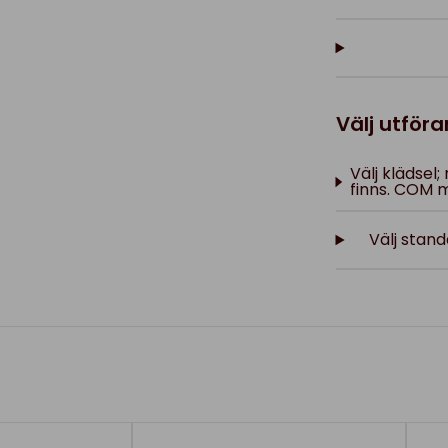
Välj utför
Välj klädsel;
finns. COM m
Välj stan