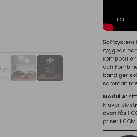
Soffsystem b
ryggbas och
kompositione
och kombiner
band ger skö
samman med 
Modul A:
sit
kräver elast
även fås i C
priser i COM.