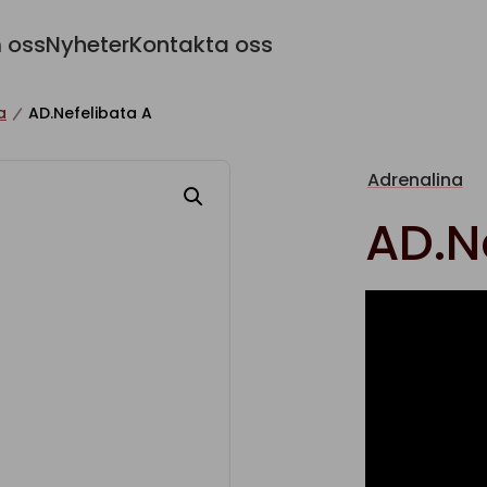
 oss
Nyheter
Kontakta oss
a
AD.Nefelibata A
Adrenalina
AD.N