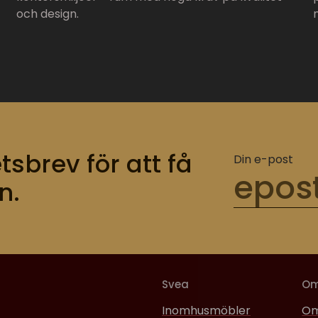
och design.
tsbrev för att få
Din e-post
n.
Svea
O
Inomhusmöbler
Om