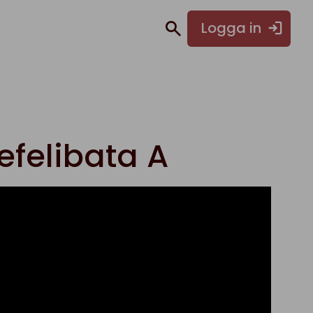
Logga in
efelibata A