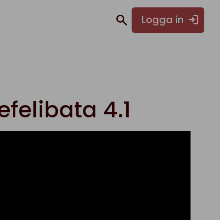
Logga in
felibata 4.1