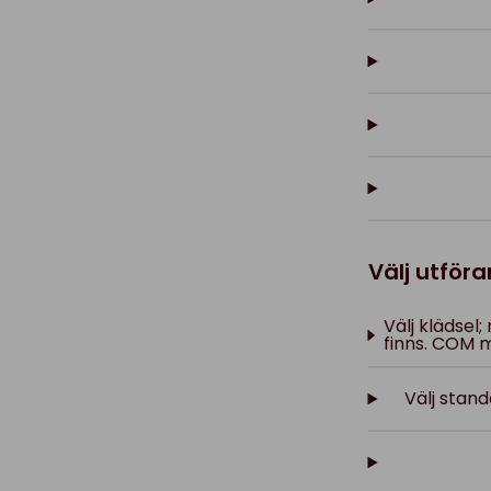
Välj utför
Välj klädsel;
finns. COM m
Välj stan