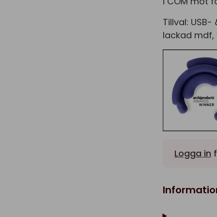
i COM mot f
Tillval: USB-
lackad mdf, v
Logga in
f
Informatio