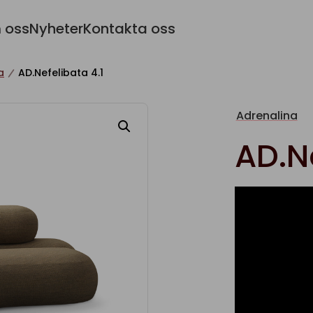
 oss
Nyheter
Kontakta oss
a
AD.Nefelibata 4.1
Adrenalina
AD.Ne