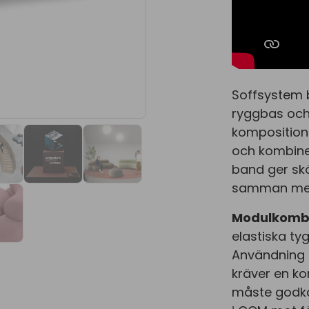
Soffsystem b
ryggbas och
kompositione
och kombiner
band ger skö
samman med 
Modulkombin
elastiska ty
Användning 
kräver en ko
måste godkän