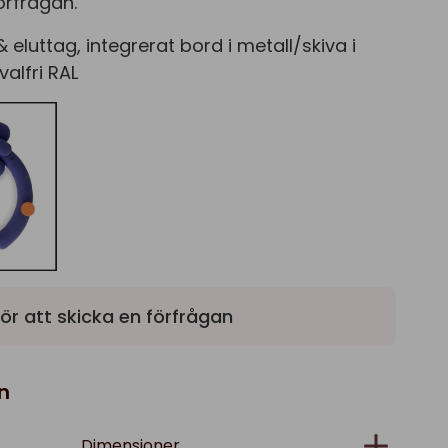
örfrågan.
 & eluttag, integrerat bord i metall/skiva i
alfri RAL
ör att skicka en förfrågan
n
Dimensioner