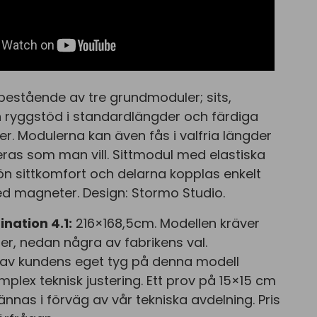
estående av tre grundmoduler; sits,
 ryggstöd i standardlängder och färdiga
r. Modulerna kan även fås i valfria längder
as som man vill. Sittmodul med elastiska
n sittkomfort och delarna kopplas enkelt
magneter. Design: Stormo Studio.
ation 4.1:
216×168,5cm. Modellen kräver
ger, nedan några av fabrikens val.
av kundens eget tyg på denna modell
mplex teknisk justering. Ett prov på 15×15 cm
nas i förväg av vår tekniska avdelning. Pris