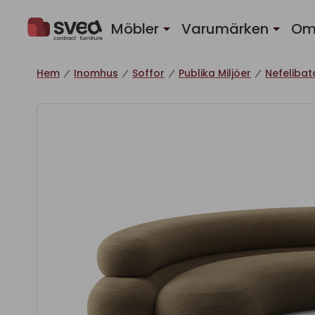
Hoppa till innehåll
Möbler
Varumärken
Om
Hem
Inomhus
Soffor
Publika Miljöer
Nefelibat