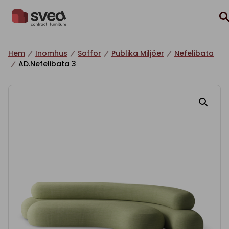
Hoppa till innehåll
Hem
Inomhus
Soffor
Publika Miljöer
Nefelibata
AD.Nefelibata 3