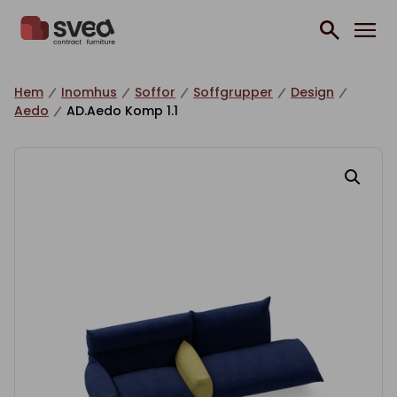
Hoppa till innehåll
Hem
Inomhus
Soffor
Soffgrupper
Design
Aedo
AD.Aedo Komp 1.1