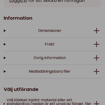
Logga in
för att skicka en förfrågan
Information
Dimensioner
Frakt
Övrig information
Nedladdningsbara filer
Välj utförande
Välj klädsel; insänt material eller ett
standardtyg (nedan är ett urval av färger, fler