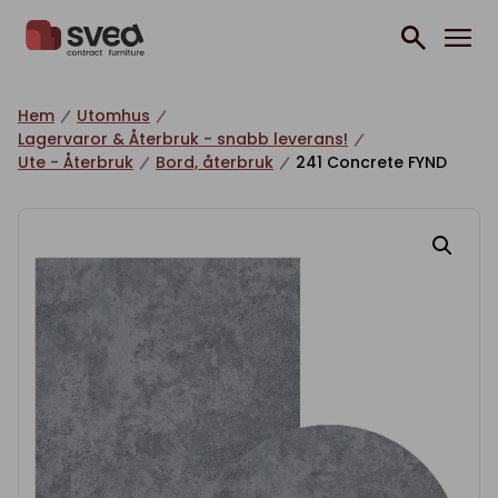
Hoppa till innehåll
Hem
Utomhus
Lagervaror & Återbruk - snabb leverans!
Ute - Återbruk
Bord, återbruk
241 Concrete FYND