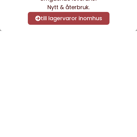
Nytt & återbruk.
till lagervaror inomhus
Anmäl dig till vårt nyhetsbrev
för att få nyheter och
information.
Kontakta oss
info@sveacontract.se
+46 (0)13-4705080