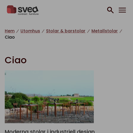
Hoppa till innehåll
Hem
Utomhus
Stolar & barstolar
Metallstolar
Ciao
Ciao
Moderna stolar i industriell design