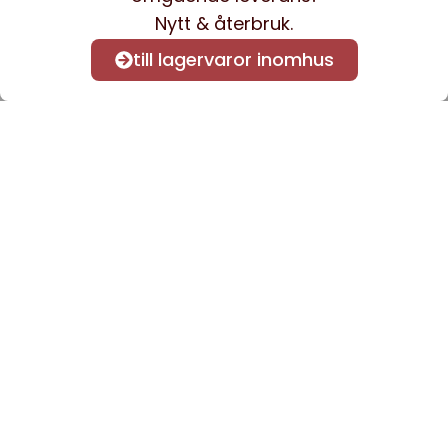
Nytt & återbruk.
till lagervaror inomhus
Anmäl dig till vårt nyhetsbrev
för att få nyheter och
information.
Kontakta oss
info@sveacontract.se
+46 (0)13-4705080