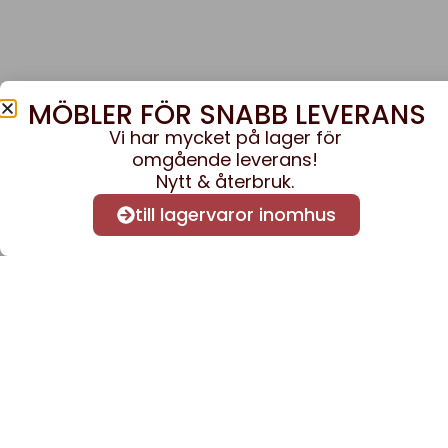
MÖBLER FÖR SNABB LEVERANS
Vi har mycket på lager för
omgående leverans!
Nytt & återbruk.
till lagervaror inomhus
Anmäl dig till vårt nyhe
nyheter och informatio