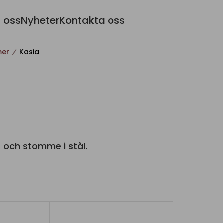
 oss
Nyheter
Kontakta oss
mer
Kasia
r och stomme i stål.