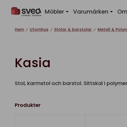
Hoppa till innehåll
Möbler
Varumärken
Om
Hem
Utomhus
Stolar & barstolar
Metall & Poly
Kasia
Stol, karmstol och barstol. Sittskal i polyme
Produkter