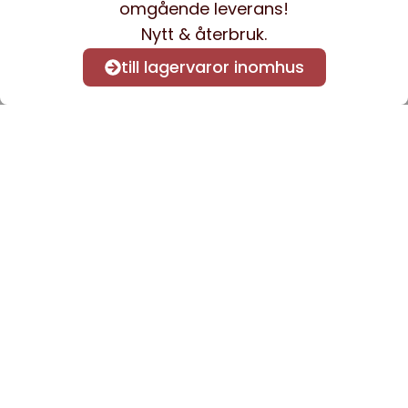
omgående leverans!
Nytt & återbruk.
till lagervaror inomhus
Anmäl dig till vårt nyhetsbrev
för att få nyheter och
information.
Kontakta oss
info@sveacontract.se