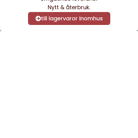
Nytt & återbruk.
till lagervaror inomhus
Anmäl dig till vårt nyhetsbrev
för att få nyheter och
information.
Kontakta oss
info@sveacontract.se
+46 (0)13-4705080