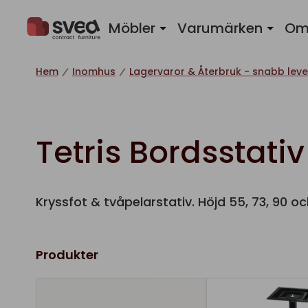
Hoppa till innehåll
Möbler
Varumärken
Om
Hem
Inomhus
Lagervaror & Återbruk - snabb leve
Tetris Bordsstativ
Kryssfot & tvåpelarstativ. Höjd 55, 73, 90 och
Produkter