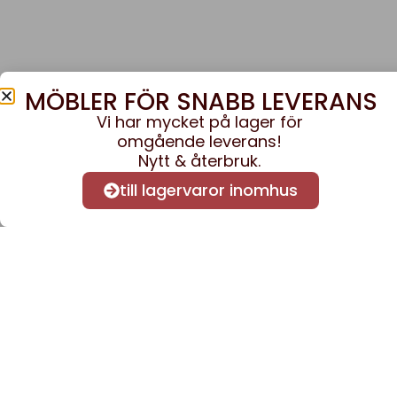
MÖBLER FÖR SNABB LEVERANS
Vi har mycket på lager för
omgående leverans!
Nytt & återbruk.
till lagervaror inomhus
Anmäl dig till vårt nyhe
nyheter och informatio