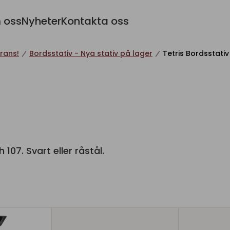
 oss
Nyheter
Kontakta oss
rans!
Bordsstativ - Nya stativ på lager
Tetris Bordsstativ
 107. Svart eller råstål.