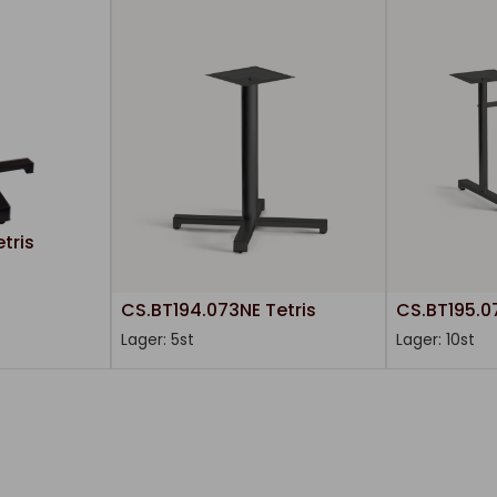
tris
CS.BT194.073NE Tetris
CS.BT195.0
Lager: 5st
Lager: 10st