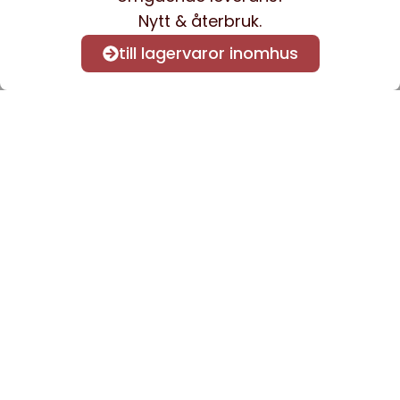
Nytt & återbruk.
till lagervaror inomhus
Anmäl dig till vårt nyhetsbrev
för att få nyheter och
information.
Kontakta oss
info@sveacontract.se
+46 (0)13-4705080