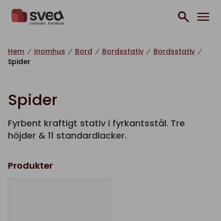
Hoppa till innehåll
Hem
Inomhus
Bord
Bordsstativ
Bordsstativ
Spider
Spider
Fyrbent kraftigt stativ i fyrkantsstål. Tre
höjder & 11 standardlacker.
Produkter