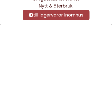
Nytt & återbruk.
till lagervaror inomhus
Anmäl dig till vårt nyhetsbrev
för att få nyheter och
information.
Kontakta oss
info@sveacontract.se
+46 (0)13-4705080