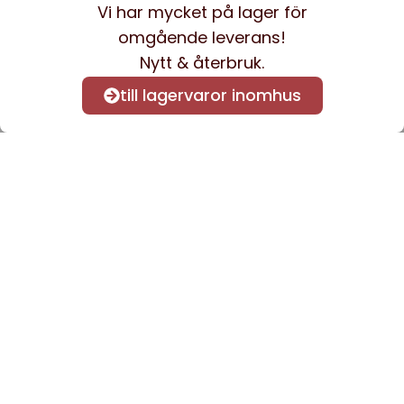
Vi har mycket på lager för
omgående leverans!
Nytt & återbruk.
till lagervaror inomhus
Anmäl dig till vårt nyhetsbrev
för att få nyheter och
information.
Kontakta oss
info@sveacontract.se