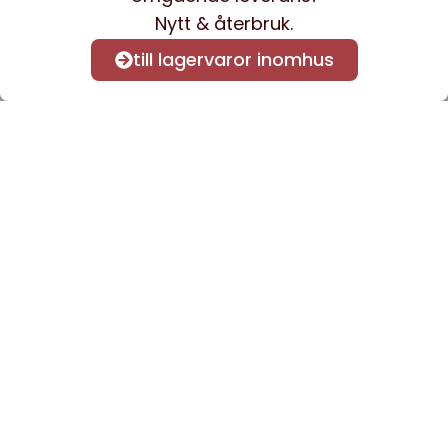
Nytt & återbruk.
till lagervaror inomhus
Anmäl dig till vårt nyhetsbrev
för att få nyheter och
information.
Kontakta oss
info@sveacontract.se
+46 (0)13-4705080